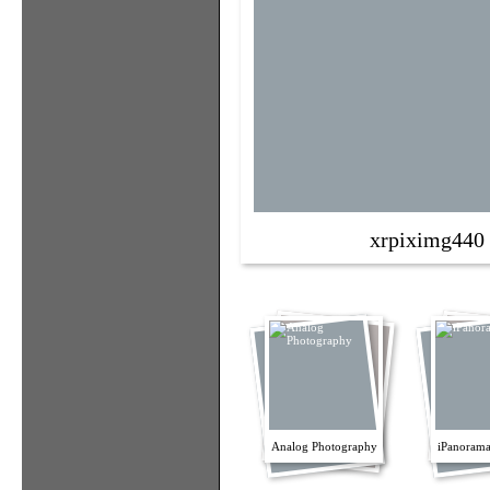
xrpiximg440
Analog Photography
iPanorama