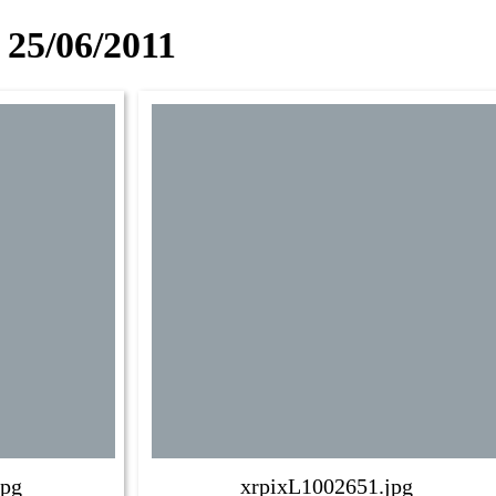
25/06/2011
jpg
xrpixL1002651.jpg