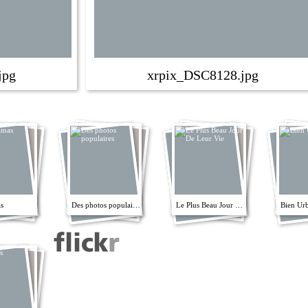
jpg
xrpix_DSC8128.jpg
s
Des photos populaires
Le Plus Beau Jour De Leur Vie
Bien Ur