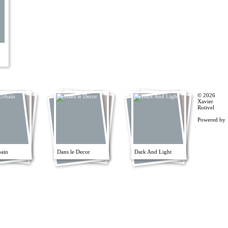
© 2026
Xavier
Rotivel
Powered by
bain
Dans le Decor
Dark And Light