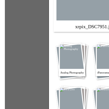
xrpix_DSC7951.
Analog Photography
iPanorama