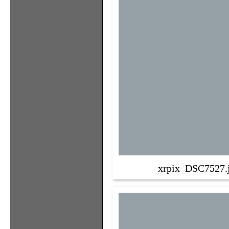
xrpix_DSC7527.